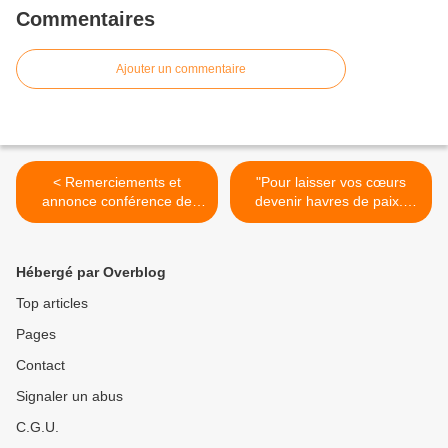
Commentaires
Ajouter un commentaire
< Remerciements et
"Pour laisser vos cœurs
annonce conférence de
devenir havres de paix."
Béziers (34) du Samedi 13
(25/12/2008) La Vierge
Décembre 2008
Marie >
Hébergé par Overblog
Top articles
Pages
Contact
Signaler un abus
C.G.U.