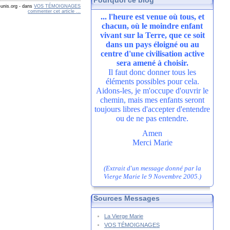
Pourquoi ce blog
unis.org
-
dans
VOS TÉMOIGNAGES
commenter cet article
…
... l'heure est venue où tous, et
chacun, où le moindre enfant
vivant sur la Terre, que ce soit
dans un pays éloigné ou au
centre d'une civilisation active
sera amené à choisir.
Il faut donc donner tous les
éléments possibles pour cela.
Aidons-les, je m'occupe d'ouvrir le
chemin, mais mes enfants seront
toujours libres d'accepter d'entendre
ou de ne pas entendre.
Amen
Merci Marie
(Extrait d'un message donné par la
Vierge Marie le 9 Novembre 2005.)
Sources Messages
La Vierge Marie
VOS TÉMOIGNAGES