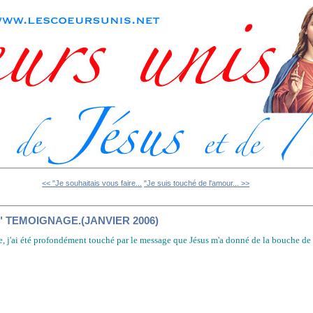
<< "Je souhaitais vous faire...
"Je suis touché de l'amour... >>
r." TEMOIGNAGE.(JANVIER 2006)
e, j'ai été profondément touché par le message que Jésus m'a donné de la bouche de