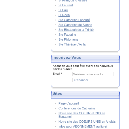
St François d'Assise
St Laurent
St Paul
St Roch
Ste Catherine Labouré
Ste Catherine de Sienne
Ste Elisabeth de la Trinité
Ste Faustine
Ste Philomène
Ste Thérèse d'Avila
Inscrivez-Vous
Abonnez-vous pour être averti des nouveaux
articles publiés.
Email
Sites
Page d'accueil
Conférences de Catherine
Notre site des COEURS UNIS en
Espagnol
Notre site des COEURS UNIS en Anglais
Infos pour ABONNEMENT au livret