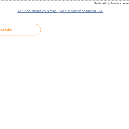
Published by © www.coeurs-
<< "Je souhaitais vous faire...
"Je suis touché de l'amour... >>
mentaire