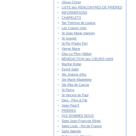
Jésus-Christ
LISTE des RENCONTRES DE PRIÈRES
INFORMATIONS
CHAPELETS
Ste Thérèse de Lisieux
Les Coeurs Unis
St Jean-Marie Vianney
St Joseph
St Pio (Padre Pio)
Vierge Marie
Dieu Le Père (Abba)
BÉNÉDICTION des CŒURS UNIS
Marthe Robin
Esprit-Saint
Ste Jeanne d'Arc
Ste Marie-Madeleine
Ste Rita de Cascia
St Pierre
St Vincent de Paul
Dieu - Père & Fils
Jean-Paul II
PRIÈRES
QUI SOMMES NOUS
Saint Jean-François Régis
Saint Louis - Roi de France
Saint Valentin