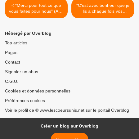
< "Merci pour tout ce que
"C’est avec bonheur que je
vous faites pour nous" (Avril
lis à chaque fois vos
2008) TEMOIGNAGE
brochures."(Mai 2008)
TEMOIGNAGE >
Hébergé par Overblog
Top articles
Pages
Contact
Signaler un abus
C.G.U.
Cookies et données personnelles
Préférences cookies
Voir le profil de © www.lescoeursunis.net sur le portail Overblog
Créer un blog sur Overblog