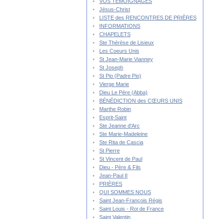
VOS TÉMOIGNAGES
Jésus-Christ
LISTE des RENCONTRES DE PRIÈRES
INFORMATIONS
CHAPELETS
Ste Thérèse de Lisieux
Les Coeurs Unis
St Jean-Marie Vianney
St Joseph
St Pio (Padre Pio)
Vierge Marie
Dieu Le Père (Abba)
BÉNÉDICTION des CŒURS UNIS
Marthe Robin
Esprit-Saint
Ste Jeanne d'Arc
Ste Marie-Madeleine
Ste Rita de Cascia
St Pierre
St Vincent de Paul
Dieu - Père & Fils
Jean-Paul II
PRIÈRES
QUI SOMMES NOUS
Saint Jean-François Régis
Saint Louis - Roi de France
Saint Valentin