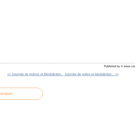
Published by © www.coe
<< Journée de prières et Bénédiction...
Journée de prière et bénédiction... >>
mentaire