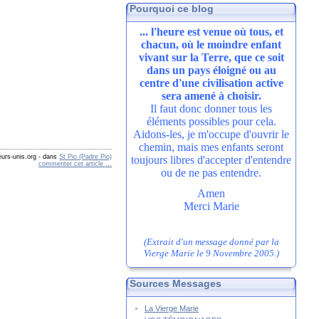
Pourquoi ce blog
... l'heure est venue où tous, et
chacun, où le moindre enfant
vivant sur la Terre, que ce soit
dans un pays éloigné ou au
centre d'une civilisation active
sera amené à choisir.
Il faut donc donner tous les
éléments possibles pour cela.
Aidons-les, je m'occupe d'ouvrir le
chemin, mais mes enfants seront
urs-unis.org
-
dans
St Pio (Padre Pio)
toujours libres d'accepter d'entendre
commenter cet article
…
ou de ne pas entendre.
Amen
Merci Marie
(Extrait d'un message donné par la
Vierge Marie le 9 Novembre 2005.)
Sources Messages
La Vierge Marie