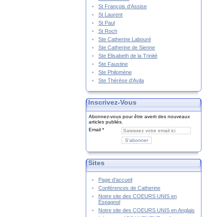
St François d'Assise
St Laurent
St Paul
St Roch
Ste Catherine Labouré
Ste Catherine de Sienne
Ste Elisabeth de la Trinité
Ste Faustine
Ste Philomène
Ste Thérèse d'Avila
Inscrivez-Vous
Abonnez-vous pour être averti des nouveaux
articles publiés.
Email
Sites
Page d'accueil
Conférences de Catherine
Notre site des COEURS UNIS en
Espagnol
Notre site des COEURS UNIS en Anglais