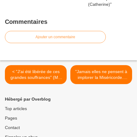
Commentaires
Ajouter un commentaire
< "J'ai été libérée de ces
"Jamais elles ne pensent à
grandes souffrances" (Mai
implorer la Miséricorde."
2008) TEMOIGNAGE
(13/05/2008) Notre-Dame
de Fatima >
Hébergé par Overblog
Top articles
Pages
Contact