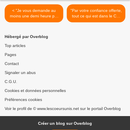
< "Je vous demande au
"Par votre confiance offerte,
moins une demi heure par
tout ce qui est dans le Cur
jour d'adoration." (26/01/06)
de Dieu aboutira"
Jésus
(7/02/2006) La Vierge
Marie >
Hébergé par Overblog
Top articles
Pages
Contact
Signaler un abus
C.G.U.
Cookies et données personnelles
Préférences cookies
Voir le profil de © www.lescoeursunis.net sur le portail Overblog
Créer un blog sur Overblog