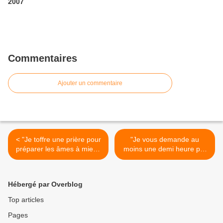
2007
Commentaires
Ajouter un commentaire
< "Je toffre une prière pour
"Je vous demande au
préparer les âmes à mieux
moins une demi heure par
Me recevoir." (10/01/06)
jour d'adoration." (26/01/06)
Jésus
Jésus >
Hébergé par Overblog
Top articles
Pages