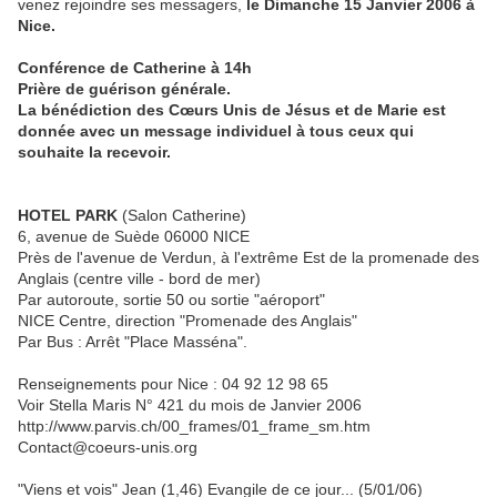
venez rejoindre ses messagers,
le Dimanche 15 Janvier 2006 à
Nice.
Conférence de Catherine à 14h
Prière de guérison générale.
La bénédiction des Cœurs Unis de Jésus et de Marie est
donnée avec un message individuel à tous ceux qui
souhaite la recevoir.
HOTEL PARK
(Salon Catherine)
6, avenue de Suède 06000 NICE
Près de l'avenue de Verdun, à l'extrême Est de la promenade des
Anglais (centre ville - bord de mer)
Par autoroute, sortie 50 ou sortie "aéroport"
NICE Centre, direction "Promenade des Anglais"
Par Bus : Arrêt "Place Masséna".
Renseignements pour Nice : 04 92 12 98 65
Voir Stella Maris N° 421 du mois de Janvier 2006
http://www.parvis.ch/00_frames/01_frame_sm.htm
Contact@coeurs-unis.org
"Viens et vois" Jean (1,46) Evangile de ce jour... (5/01/06)