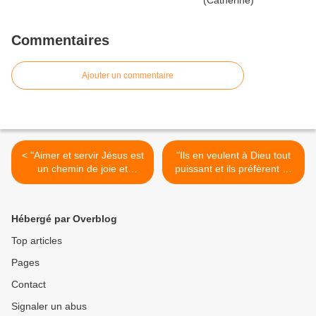
Commentaires
Ajouter un commentaire
< "Aimer et servir Jésus est
"Ils en veulent à Dieu tout
un chemin de joie et
puissant et ils préfèrent se
d'émerveillement
tourner vers de faux dieux"
permanent" (4/10/2003) St
(4/12/2003) Jésus >
François d'Assise
Hébergé par Overblog
Top articles
Pages
Contact
Signaler un abus