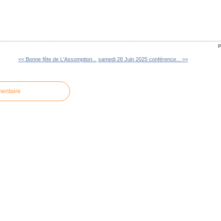
P
<< Bonne fête de L'Assomption...
samedi 28 Juin 2025 conférence... >>
mentaire