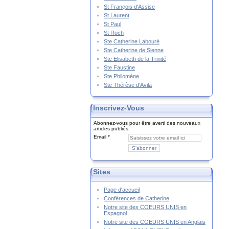
St François d'Assise
St Laurent
St Paul
St Roch
Ste Catherine Labouré
Ste Catherine de Sienne
Ste Elisabeth de la Trinité
Ste Faustine
Ste Philomène
Ste Thérèse d'Avila
Inscrivez-Vous
Abonnez-vous pour être averti des nouveaux
articles publiés.
Email
Sites
Page d'accueil
Conférences de Catherine
Notre site des COEURS UNIS en
Espagnol
Notre site des COEURS UNIS en Anglais