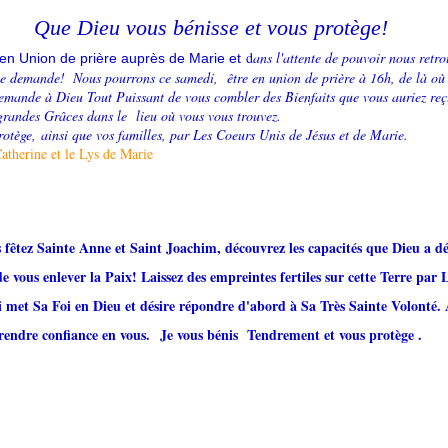
Que Dieu vous bénisse et
vous
protège!
d
ans l'attente de pouvoir nous ret
 e
n Union de prière auprès de Marie et
le demande!
Nous pourrons ce samedi, être en union de prière à 16h, de là où
emande à Dieu Tout Puissant de vous combler des Bienfaits que vous auriez reçu
e grandes Grâces dans le lieu où vous vous trouvez.
rotège, ainsi que vos familles, par Les Coeurs Unis de Jésus et de Marie.
atherine et le Lys de Marie
s fêtez Sainte Anne et Saint Joachim, découvrez les capacités que Dieu a d
de vous enlever la Paix! Laissez des empreintes fertiles sur cette Terre par
ui met Sa Foi en Dieu et désire répondre d'abord à Sa Très Sainte Volonté
prendre confiance en vous.
Je vous bénis
Tendrement et vous protège .