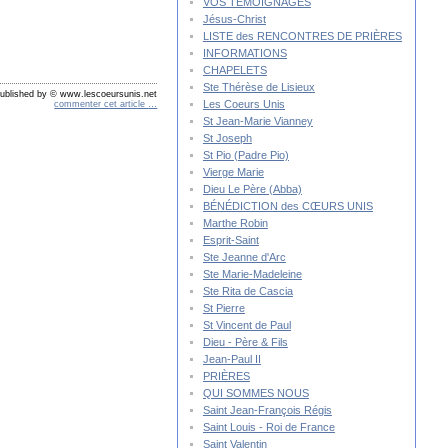
VOS TÉMOIGNAGES
Jésus-Christ
LISTE des RENCONTRES DE PRIÈRES
INFORMATIONS
CHAPELETS
Ste Thérèse de Lisieux
ublished by © www.lescoeursunis.net
Les Coeurs Unis
commenter cet article
…
St Jean-Marie Vianney
St Joseph
St Pio (Padre Pio)
Vierge Marie
Dieu Le Père (Abba)
BÉNÉDICTION des CŒURS UNIS
Marthe Robin
Esprit-Saint
Ste Jeanne d'Arc
Ste Marie-Madeleine
Ste Rita de Cascia
St Pierre
St Vincent de Paul
Dieu - Père & Fils
Jean-Paul II
PRIÈRES
QUI SOMMES NOUS
Saint Jean-François Régis
Saint Louis - Roi de France
Saint Valentin