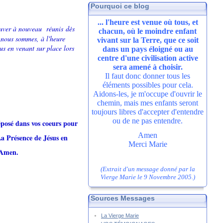
Pourquoi ce blog
... l'heure est venue où tous, et
rouver à nouveau réunis d
ès
chacun, où le moindre enfant
 nous sommes, à l'heure
vivant sur la Terre, que ce soit
s en venant sur place lors
dans un pays éloigné ou au
centre d'une civilisation active
sera amené à choisir.
Il faut donc donner tous les
éléments possibles pour cela.
Aidons-les, je m'occupe d'ouvrir le
chemin, mais mes enfants seront
toujours libres d'accepter d'entendre
ou de ne pas entendre.
éposé dans vos coeurs pour
Amen
 La Présence de Jésus en
Merci Marie
. Amen.
(Extrait d'un message donné par la
Vierge Marie le 9 Novembre 2005.)
Sources Messages
La Vierge Marie