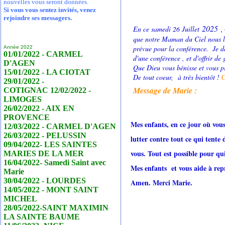
nouvelles vous seront données.
Si vous vous sentez invités, venez
rejoindre ses messagers.
2025
En ce samedi 26 Juillet
,
que notre Maman du Ciel nous 
prévue pour la conférence.
Je d
Année 2022
01/01/2022 - CARMEL
d'une conférence , et d'offrir d
D'AGEN
Que Dieu vous bénisse et vous p
15/01/2022 - LA CIOTAT
De tout coeur, à très bientôt !
C
29/01/2022 -
Mes
sage de Marie :
COTIGNAC 12/02/2022 -
LIMOGES
26/02/2022 - AIX EN
PROVENCE
Mes enfants, en ce jour où vou
12/03/2022 - CARMEL D'AGEN
26/03/2022 - PELUSSIN
lutter contre tout ce qui tente 
09/04/2022- LES SAINTES
vous. Tout est possible pour q
MARIES DE LA MER
16/04/2022- Samedi Saint avec
Mes enfants et vous aide à re
Marie
30/04/2022 - LOURDES
Amen. Merci Marie.
14/05/2022 - MONT SAINT
MICHEL
28/05/2022-SAINT MAXIMIN
LA SAINTE BAUME