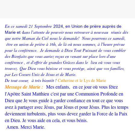
En ce samedi 21 Septembre
2024, e
n Union de prière auprès de
d
ans l'attente de pouvoir nous retrouver à nouveau réunis d
ès
Marie et
que notre Maman du Ciel nous le demande!
Nous pourrons ce samedi,
être en union de prière à 16h, de là où nous sommes, à l'heure prévue
pour la conférence.
Je demande à Dieu Tout Puissant de vous combler
des Bienfaits que vous auriez reçus en venant sur place lors d'une
conférence , et d'offrir de grandes Grâces dans le lieu où vous vous
trouvez. Que Dieu vous bénisse et vous protège, ainsi que vos familles,
par Les Coeurs Unis de Jésus et de Marie.
De tout coeur, à très bientôt !
Catherine et le Lys de Marie
Mes
sage de Marie :
Mes enfants, en ce jour où vous fêtez
l'Apôtre
Saint Matthieu
c'est par une Communion Profonde en
Dieu que Je vous guide à garder confiance en tout ce que vous
avez à partager avec Jésus, par Jésus et pour Jésus. Plus les temps
deviennent turbulents, plus vous devez garder la Force de la Paix
en Dieu. Je vous aide en cela, et vous bénis.
Amen. Merci Marie.