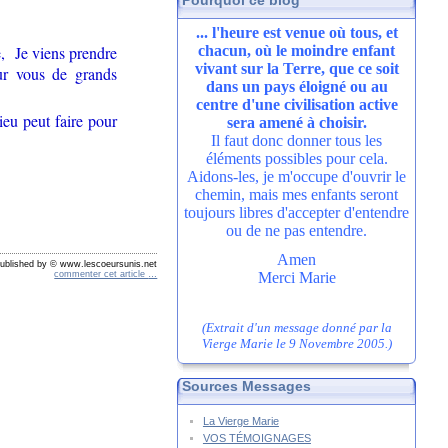
Pourquoi ce blog
... l'heure est venue où tous, et
chacun, où le moindre enfant
e, Je viens prendre
vivant sur la Terre, que ce soit
ur vous de grands
dans un pays éloigné ou au
centre d'une civilisation active
eu peut faire pour
sera amené à choisir.
Il faut donc donner tous les
éléments possibles pour cela.
Aidons-les, je m'occupe d'ouvrir le
chemin, mais mes enfants seront
toujours libres d'accepter d'entendre
ou de ne pas entendre.
Amen
ublished by © www.lescoeursunis.net
Merci Marie
commenter cet article
…
(Extrait d'un message donné par la
Vierge Marie le 9 Novembre 2005.)
Sources Messages
La Vierge Marie
VOS TÉMOIGNAGES