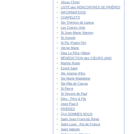
Jésus-Christ
LISTE des RENCONTRES DE PRIÈRES
INFORMATIONS
CHAPELETS
Ste Thérèse de Lisieux
Les Coeurs Unis
St Jean-Marie Vianney
St Joseph
St Pio (Padre Pio)
Vierge Marie
Dieu Le Père (Abba)
BÉNÉDICTION des CŒURS UNIS
Marthe Robin
Esprit-Saint
Ste Jeanne d'Arc
Ste Marie-Madeleine
Ste Rita de Cascia
St Pierre
St Vincent de Paul
Dieu - Père & Fils
Jean-Paul II
PRIÈRES
QUI SOMMES NOUS
Saint Jean-François Régis
Saint Louis - Roi de France
Saint Valentin