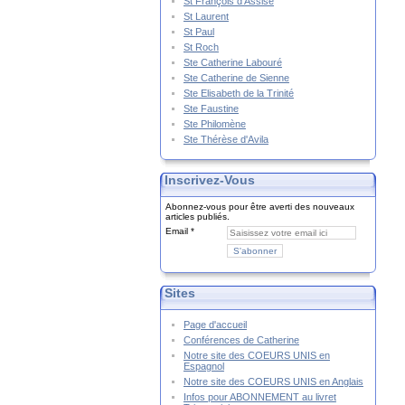
St François d'Assise
St Laurent
St Paul
St Roch
Ste Catherine Labouré
Ste Catherine de Sienne
Ste Elisabeth de la Trinité
Ste Faustine
Ste Philomène
Ste Thérèse d'Avila
Inscrivez-Vous
Abonnez-vous pour être averti des nouveaux
articles publiés.
Email
Sites
Page d'accueil
Conférences de Catherine
Notre site des COEURS UNIS en
Espagnol
Notre site des COEURS UNIS en Anglais
Infos pour ABONNEMENT au livret