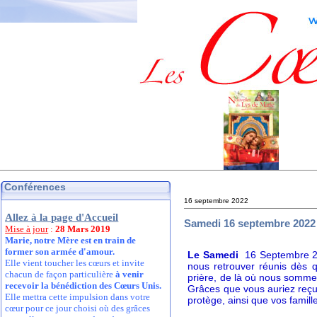
Conférences
16 septembre 2022
Allez à la page d'Accueil
Samedi 16 septembre 2022 
Mise à jour
:
28 Mars 2019
Marie, notre Mère est en train de
former son armée d'amour.
Le Samedi
16 Septembre 
Elle vient toucher les cœurs et invite
nous retrouver réunis dès 
chacun de façon particulière
à venir
prière, de là où nous sommes
recevoir la bénédiction des Cœurs Unis.
Grâces que vous auriez reçue
Elle mettra cette impulsion dans votre
protège, ainsi que vos famill
cœur pour ce jour choisi où des grâces