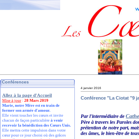
Conférences
4 janvier 2016
Allez à la page d'Accueil
Conférence "La Ciotat "9 j
Mise à jour
:
28 Mars 2019
Marie, notre Mère est en train de
former son armée d'amour.
Cathe
Elle vient toucher les cœurs et invite
Par l'intermédiaire de
chacun de façon particulière
à venir
Père à travers les Paroles d
recevoir la bénédiction des Cœurs Unis.
prétention de notre part, mai
Elle mettra cette impulsion dans votre
des âmes, le bien-être de tous
cœur pour ce jour choisi où des grâces