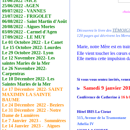
11/06/2022 -NICE
25/06/2022 -AGEN
09/07/2022 - VANNES
chois
23/07/2022 - FRIGOLET
06/08/2022 - Saint Martin d'Août
20/08/2022 - Aigues Mortes
TÉMOIG
Découvrez le livre des
03/09/2022 - Carmel d'Agen
120 pages qui décrivent les Merve
17/09/2022 - LE MUY
Le 01 Octobre 2022 - Le
Canet
Marie, notre Mère est en tra
Le 15 Octobre 2022- Lourdes
Le 29 Octobre 2022- Lyon
Elle vient toucher les cœurs 
Le 12 Novembre 2022- Les
Elle mettra cette impulsion d
saintes Maries de la Mer
Le 26 Novembre 2022-
Carpentras
Le 10 Décembre 2022- Les
Si vous vous sentez invités, vene
Saintes Maries de la Mer
Samedi 9 janvier 20
le
Le 17
Décembre
2022- SAINT
MAXIMIN LA SAINTE
Conférence de Catherine à
16 h 
BAUME
Le 24
Décembre
2022 - Beziers
Le 31
Décembre
2022 - Notre
Hôtel IBIS La Ciotat
Dame de Lumières
515, Avenue de la Tramontane
Le 7 Janvier
2023 - Sommières
Athelia IV
Le 14 Janvier
2023 - Aigues