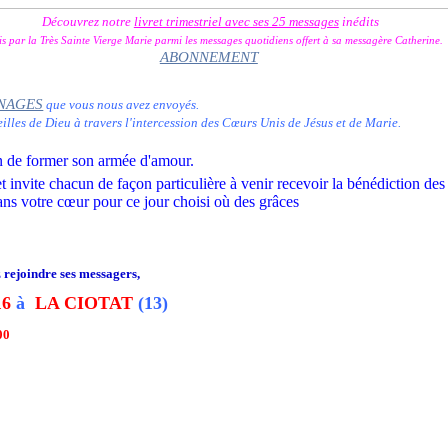
Découvrez notre
livret trimestriel avec ses 25 messages
inédits
is par la Très Sainte Vierge Marie
parmi les messages quotidiens offert à sa messagère Catherine.
ABONNEMENT
NAGES
que vous nous avez envoyés.
illes de Dieu à travers l'intercession des Cœurs Unis de Jésus et de Marie.
in de former son armée d'amour.
et invite chacun de façon particulière à venir recevoir la bénédiction d
ans votre cœur pour ce jour choisi où des grâces
z rejoindre ses messagers,
16
à
LA CIOTAT
(13)
00