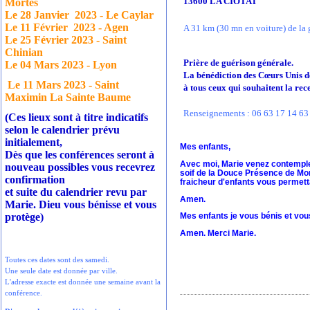
13600 LA CIOTAT
Mortes
Le 28 Janvier
2023 - Le Caylar
Le 11 Février
2023 - Agen
A 31 km (30 mn en voiture) de l
Le 25 Février 2023 - Saint
Chinian
Prière de guérison générale.
Le 04 Mars 2023 - Lyon
La bénédiction des Cœurs Unis d
Le 11 Mars 2023 - Saint
à tous ceux qui souhaitent la rec
Maximin La Sainte Baume
Renseignements : 06 63 17 14 63
(Ces lieux sont à titre indicatifs
selon le calendrier prévu
initialement,
Mes enfants,
Dès que les conférences seront à
Avec moi, Marie venez contempler
nouveau possibles vous recevrez
soif de la Douce Présence de Mon
confirmation
fraicheur d'enfants vous permett
et suite du calendrier revu par
Amen.
Marie. Dieu vous bénisse et vous
protège)
Mes enfants je vous bénis et vou
Amen. Merci Marie.
Toutes ces dates sont des samedi.
Une seule date est donnée par ville.
L'adresse exacte est donnée une semaine avant la
conférence.