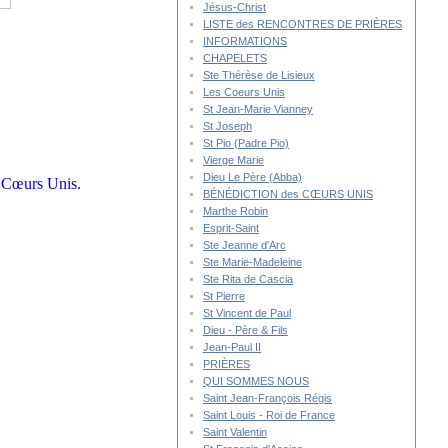
Jésus-Christ
LISTE des RENCONTRES DE PRIÈRES
INFORMATIONS
CHAPELETS
Ste Thérèse de Lisieux
Les Coeurs Unis
St Jean-Marie Vianney
St Joseph
St Pio (Padre Pio)
Vierge Marie
Dieu Le Père (Abba)
es Cœurs Unis.
BÉNÉDICTION des CŒURS UNIS
Marthe Robin
Esprit-Saint
Ste Jeanne d'Arc
Ste Marie-Madeleine
Ste Rita de Cascia
St Pierre
St Vincent de Paul
Dieu - Père & Fils
Jean-Paul II
PRIÈRES
QUI SOMMES NOUS
Saint Jean-François Régis
Saint Louis - Roi de France
Saint Valentin