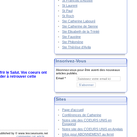
St François d'Assise
St Laurent
St Paul
St Roch
Ste Catherine Labouré
Ste Catherine de Sienne
Ste Elisabeth de la Trinité
Ste Faustine
Ste Philomène
Ste Thérèse d'Avila
Inscrivez-Vous
Abonnez-vous pour être averti des nouveaux
ir le Salut. Vos coeurs ont
articles publiés.
der à retrouver cette
Email
Sites
Page d'accueil
Conférences de Catherine
Notre site des COEURS UNIS en
Espagnol
Notre site des COEURS UNIS en Anglais
ublished by © www.lescoeursunis.net
Infos pour ABONNEMENT au livret
commenter cet article
…