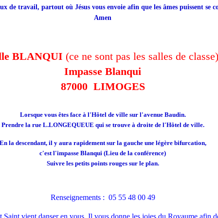
eux de travail, partout où Jésus vous envoie afin que les âmes puissent se c
Amen
lle BLANQUI
(ce ne sont pas les salles de classe
Impasse Blanqui
87000 LIMOGES
Lorsque vous êtes face à l'Hôtel de ville sur l'avenue Baudin.
Prendre la rue L.LONGEQUEUE qui se trouve à droite de l'Hôtel de ville.
En la descendant, il y aura rapidement sur la gauche une légère bifurcation,
c'est l'impasse Blanqui (Lieu de la conférence)
Suivre les petits points rouges sur le plan.
Renseignements : 05 55 48 00 49
t Saint vient danser en vous, Il vous donne les joies du Royaume afin de 