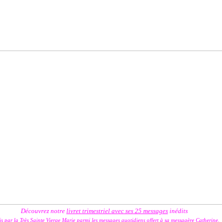
Découvrez notre
livret trimestriel avec ses 25 messages
inédits
is par la Très Sainte Vierge Marie
parmi les messages quotidiens offert à sa messagère Catherine.