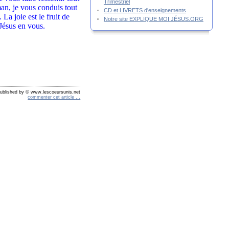
Trimestriel
an, je vous conduis tout
CD et LIVRETS d'enseignements
La joie est le fruit de
Notre site EXPLIQUE MOI JÉSUS.ORG
Jésus en vous.
ublished by © www.lescoeursunis.net
commenter cet article
…