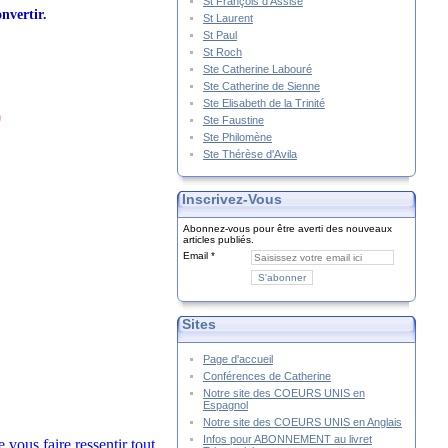
St François d'Assise
onvertir.
St Laurent
St Paul
St Roch
Ste Catherine Labouré
Ste Catherine de Sienne
Ste Elisabeth de la Trinité
)
Ste Faustine
Ste Philomène
Ste Thérèse d'Avila
Inscrivez-Vous
Abonnez-vous pour être averti des nouveaux
articles publiés.
Email
Sites
Page d'accueil
Conférences de Catherine
Notre site des COEURS UNIS en
Espagnol
Notre site des COEURS UNIS en Anglais
Infos pour ABONNEMENT au livret
vous faire ressentir tout