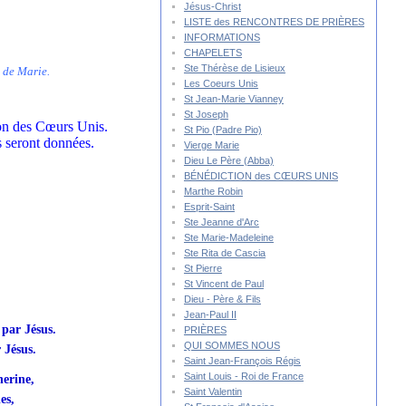
Jésus-Christ
LISTE des RENCONTRES DE PRIÈRES
INFORMATIONS
CHAPELETS
Ste Thérèse de Lisieux
t de Marie.
Les Coeurs Unis
St Jean-Marie Vianney
St Joseph
tion des Cœurs Unis.
St Pio (Padre Pio)
s seront données.
Vierge Marie
Dieu Le Père (Abba)
BÉNÉDICTION des CŒURS UNIS
Marthe Robin
Esprit-Saint
Ste Jeanne d'Arc
Ste Marie-Madeleine
Ste Rita de Cascia
St Pierre
St Vincent de Paul
Dieu - Père & Fils
Jean-Paul II
 par Jésus.
PRIÈRES
QUI SOMMES NOUS
 Jésus.
Saint Jean-François Régis
Saint Louis - Roi de France
herine,
Saint Valentin
es,