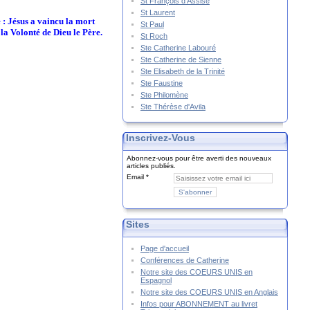
St François d'Assise
St Laurent
 : Jésus a vaincu la mort
St Paul
la Volonté de Dieu le Père.
St Roch
Ste Catherine Labouré
Ste Catherine de Sienne
Ste Elisabeth de la Trinité
Ste Faustine
Ste Philomène
Ste Thérèse d'Avila
Inscrivez-Vous
Abonnez-vous pour être averti des nouveaux
articles publiés.
Email
Sites
Page d'accueil
Conférences de Catherine
Notre site des COEURS UNIS en
Espagnol
Notre site des COEURS UNIS en Anglais
Infos pour ABONNEMENT au livret