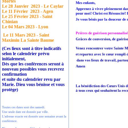
Mortes
Mes enfants,
Le 28 Janvier
2023 - Le Caylar
Apprenez à vivre pleinement dans
Le 11 Février
2023 - Agen
pour moi! Christ est Réssuscité!
Le 25 Février 2023 - Saint
Je vous bénis par la douceur d
Chinian
Le 04 Mars 2023 - Lyon
Prières de guérison personnalisé
Le 11 Mars 2023 - Saint
Grâces de conversion, de guérison
Maximin La Sainte Baume
(Ces lieux sont à titre indicatifs
Venez rencontrer votre Sainte Mè
selon le calendrier prévu
et repartez avec le cœur rempli 
initialement,
dans vos lieux de travail, partou
Dès que les conférences seront à
Amen
nouveau possibles vous recevrez
confirmation
et suite du calendrier revu par
Marie. Dieu vous bénisse et vous
La bénédiction des Cœurs Unis d
protège)
à tous ceux qui souhaitent la rec
Toutes ces dates sont des samedi.
Une seule date est donnée par ville.
L'adresse exacte est donnée une semaine avant la
conférence.