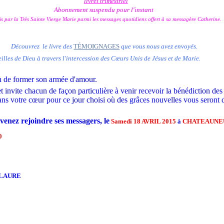
livret trimestriel
Abonnement suspendu pour l'instant
is par la Très Sainte Vierge Marie
parmi les messages quotidiens offert à sa messagère Catherine.
Découvrez le livre des
TÉMOIGNAGES
que vous nous avez envoyés.
illes de Dieu à travers l'intercession des Cœurs Unis de Jésus et de Marie.
in de former son armée d'amour.
et invite chacun de façon particulière à venir recevoir la bénédiction d
dans votre cœur pour ce jour choisi où des grâces nouvelles vous seront
 venez rejoindre ses messagers, le
Samedi 18 AVRIL 2015
à
CHATEAUNEU
0
ALAURE