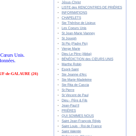
Jésus-Christ
LISTE des RENCONTRES DE PRIÈRES
INFORMATIONS
CHAPELETS
Ste Thérèse de Lisieux
Les Coeurs Unis
St Jean-Marie Vianney
St Joseph
St Pio (Padre Pio)
Vierge Marie
Dieu Le Père (Abba)
es Cœurs Unis.
BÉNÉDICTION des CŒURS UNIS
 données.
Marthe Robin
Esprit-Saint
F-de-GALAURE (26)
Ste Jeanne d'Arc
Ste Marie-Madeleine
Ste Rita de Cascia
St Pierre
St Vincent de Paul
Dieu - Père & Fils
Jean-Paul II
PRIÈRES
QUI SOMMES NOUS
Saint Jean-François Régis
Saint Louis - Roi de France
Saint Valentin