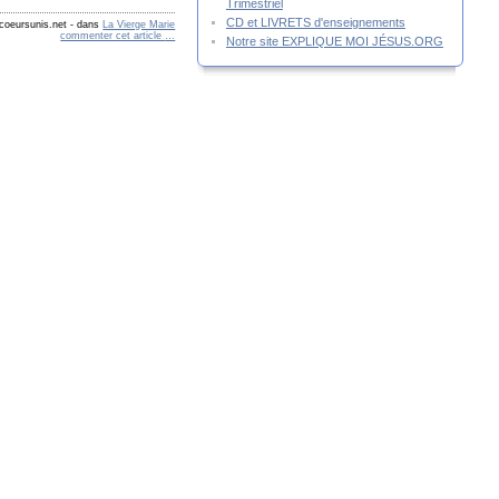
Trimestriel
CD et LIVRETS d'enseignements
coeursunis.net
-
dans
La Vierge Marie
commenter cet article
…
Notre site EXPLIQUE MOI JÉSUS.ORG