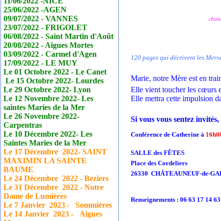
11/06/2022 -NICE
25/06/2022 -AGEN
09/07/2022 - VANNES
chois
23/07/2022 - FRIGOLET
06/08/2022 - Saint Martin d'Août
20/08/2022 - Aigues Mortes
03/09/2022 - Carmel d'Agen
120 pages qui décrivent les Merve
17/09/2022 - LE MUY
Le 01 Octobre 2022 - Le
Canet
Marie, notre Mère est en tra
Le 15 Octobre 2022- Lourdes
Le 29 Octobre 2022- Lyon
Elle vient toucher les cœurs 
Le 12 Novembre 2022- Les
Elle mettra cette impulsion 
saintes Maries de la Mer
Le 26 Novembre 2022-
Si vous vous sentez invités,
Carpentras
Le 10 Décembre 2022- Les
Conférence de Catherine à
16h0
Saintes Maries de la Mer
Le 17
Décembre
2022- SAINT
SALLE des FÊTES
MAXIMIN LA SAINTE
Place des Cordeliers
BAUME
26330 CHÂTEAUNEUF-de-G
Le 24
Décembre
2022 - Beziers
Le 31
Décembre
2022 - Notre
Dame de Lumières
Renseignements : 06 63 17 14 63
Le 7 Janvier
2023 - Sommières
Le 14 Janvier
2023 - Aigues