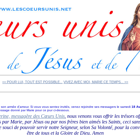
<< POUR LUI, TOUT EST POSSIBLE...
VIVEZ AVEC MOI, MARIE CE TEMPS... >>
er son armée d'amour. Si vous vous sentez invités, venez rejoindre ses messagers le samedi
18 A
message donné par Marie pour ce jour ci-dessous.
rine, messagère des Cœurs Unis
, nous venons vous offrir les trésors o
s par Marie, par Jésus ou par nos frères bien aimés les Saints, ceci sa
e souci de pouvoir servir notre Seigneur, selon Sa Volonté, pour la conv
être de tous et la Gloire de Dieu.
Amen