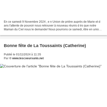
En ce samedi 9 Novembre 2024 , e n Union de prière auprès de Marie et d
ans l'attente de pouvoir nous retrouver à nouveau réunis d ès que notre
Maman du Ciel nous le demande! Nous pourrons ce samedi, être en union
de prière à 16h, de là où nous sommes,...
Bonne fête de La Toussaints (Catherine)
Publié le 01/11/2024 à 11:35
Par
© www.lescoeursunis.net