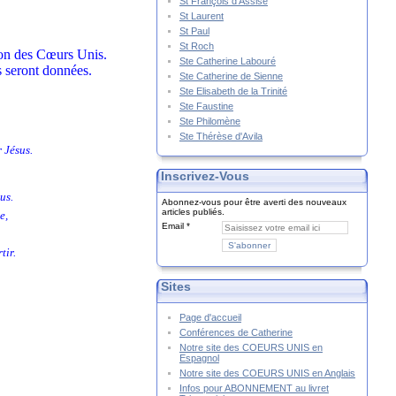
St François d'Assise
St Laurent
St Paul
St Roch
tion des Cœurs Unis.
Ste Catherine Labouré
s seront données.
Ste Catherine de Sienne
Ste Elisabeth de la Trinité
Ste Faustine
Ste Philomène
Ste Thérèse d'Avila
 Jésus.
Inscrivez-Vous
us.
Abonnez-vous pour être averti des nouveaux
articles publiés.
e,
Email
tir.
Sites
Page d'accueil
Conférences de Catherine
Notre site des COEURS UNIS en
Espagnol
Notre site des COEURS UNIS en Anglais
Infos pour ABONNEMENT au livret