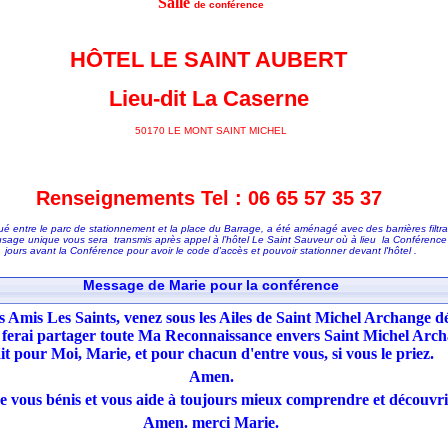
Salle
de conférence
HÔTEL LE SAINT AUBERT
Lieu-dit La Caserne
50170 LE MONT SAINT MICHEL
Renseignements Tel : 06 65 57 35 37
itué entre le parc de stationnement et la place du Barrage, a été aménagé avec des barrières filt
à usage unique vous sera transmis après appel à l’hôtel Le Saint Sauveur où à lieu la Conférenc
jours avant la Conférence pour avoir le code d'accès et pouvoir stationner devant l'hôtel .
Message de Marie pour la conférence
 Amis Les Saints, venez sous les Ailes de Saint Michel Archange dé
us ferai partager toute Ma Reconnaissance envers Saint Michel Arch
ait pour Moi, Marie, et pour chacun d'entre vous, si vous le priez.
Amen.
e vous bénis et vous aide à toujours mieux comprendre et découvri
Amen. merci Marie.