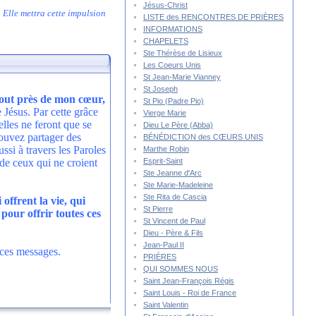
Jésus-Christ
 Elle mettra cette impulsion
LISTE des RENCONTRES DE PRIÈRES
INFORMATIONS
CHAPELETS
Ste Thérèse de Lisieux
Les Coeurs Unis
St Jean-Marie Vianney
St Joseph
tout près de mon cœur,
St Pio (Padre Pio)
 Jésus. Par cette grâce
Vierge Marie
lles ne feront que se
Dieu Le Père (Abba)
pouvez partager des
BÉNÉDICTION des CŒURS UNIS
si à travers les Paroles
Marthe Robin
Esprit-Saint
 de ceux qui ne croient
Ste Jeanne d'Arc
Ste Marie-Madeleine
Ste Rita de Cascia
offrent la vie, qui
St Pierre
pour offrir toutes ces
St Vincent de Paul
Dieu - Père & Fils
Jean-Paul II
t ces messages.
PRIÈRES
QUI SOMMES NOUS
Saint Jean-François Régis
Saint Louis - Roi de France
Saint Valentin