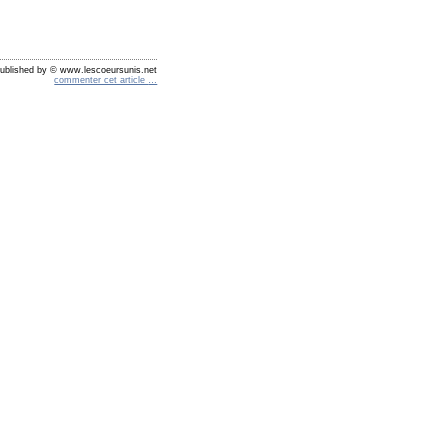
ublished by © www.lescoeursunis.net
commenter cet article
…