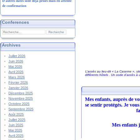
D'autres dates sont déjà prises mais en attente
de confirmation
Conferences
Archives
Juillet 2026
Juin 2026
Mai 2026
L
L’accès au lieu-dit « La Caserne », s
Avril 2026
différents hôtels . Un code d’accès 
Mars 2026
Février 2026
Janvier 2026
Décembre 2025
Novembre 2025
Mes enfants, auprès de vos
Octobre 2025
se sentir protégés. Je vo
Septembre 2025
f
Août 2025
Juillet 2025
Mes enfants j
Juin 2025
Mai 2025
Avril 2025