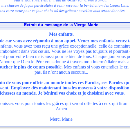
Marie, notre Mère est en train de former son armée d'amour.
invite chacun de façon particulière à venir recevoir la bénédiction des Cœurs Unis.
ans votre cœur pour ce jour choisi où des grâces nouvelles vous seront données.
Extrait du message de la Vierge Marie
le 30 Décembre 2003
Mes enfants,
oie car vous avez répondu à mon appel. Venez mes enfants, venez 
 enfants, vous avez tous reçu une grâce exceptionnelle, celle de connaître
surabondent dans vos cœurs. Vous ne les voyez pas toujours et pourtant e
ent pour votre bien mais aussi pour le bien de tous. Chaque jour vous 
mour que Dieu le Père vous donne à travers mon intermédiaire mais aus
ucher le plus de cœurs possible.
Mes enfants si vous entendiez le cri
pas, ils n’ont aucun secours...
n de vous pour offrir au monde toutes ces Paroles, ces Paroles qui 
ssent. Employez dès maintenant tous les moyens à votre disposition 
ichesses au monde. Je bénirai vos choix et je choisirai avec vous
.
jouissez vous pour toutes les grâces qui seront offertes à ceux qui liron
Amen
Merci Marie