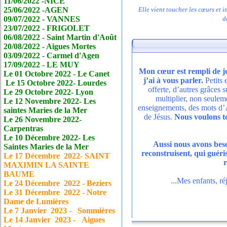
11/06/2022 -NICE
25/06/2022 -AGEN
Elle vient toucher les cœurs et 
09/07/2022 - VANNES
d
23/07/2022 - FRIGOLET
06/08/2022 - Saint Martin d'Août
20/08/2022 - Aigues Mortes
03/09/2022 - Carmel d'Agen
17/09/2022 - LE MUY
Mon cœur est rempli de j
Le 01 Octobre 2022 - Le
Canet
j’ai à vous parler.
Petits
Le 15 Octobre 2022- Lourdes
offerte, d’autres grâces 
Le 29 Octobre 2022- Lyon
multiplier, non seulem
Le 12 Novembre 2022- Les
enseignements, des mots d’A
saintes Maries de la Mer
de Jésus.
Nous voulons to
Le 26 Novembre 2022-
Carpentras
Le 10 Décembre 2022- Les
Aussi nous avons besoi
Saintes Maries de la Mer
reconstruisent, qui guéri
Le 17
Décembre
2022- SAINT
r
MAXIMIN LA SAINTE
BAUME
...Mes enfants, ré
Le 24
Décembre
2022 - Beziers
Le 31
Décembre
2022 - Notre
Dame de Lumières
Le 7 Janvier
2023 - Sommières
Le 14 Janvier
2023 - Aigues