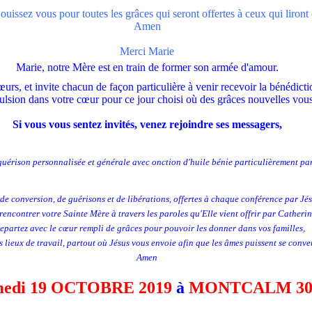
jouissez vous pour toutes les grâces qui seront offertes à ceux qui liron
Amen
Merci Marie
Marie, notre Mère est en train de former son armée d'amour.
cœurs, et invite chacun de façon particulière à venir recevoir la bénédic
pulsion dans votre cœur pour ce jour choisi où des grâces nouvelles vou
Si vous vous sentez invités, venez rejoindre ses messagers,
guérison personnalisée et générale avec onction d'huile bénie
particulièrement par
de conversion, de guérisons et de libérations, offertes à chaque conférence par Jés
rencontrer votre Sainte Mère à travers les paroles qu'Elle vient offrir par Catherin
repartez avec le cœur rempli de grâces pour pouvoir les donner dans vos familles,
 lieux de travail, partout où Jésus vous envoie afin que les âmes puissent se conver
Amen
medi 19 OCTOBRE 2019
à
MONTCALM 30