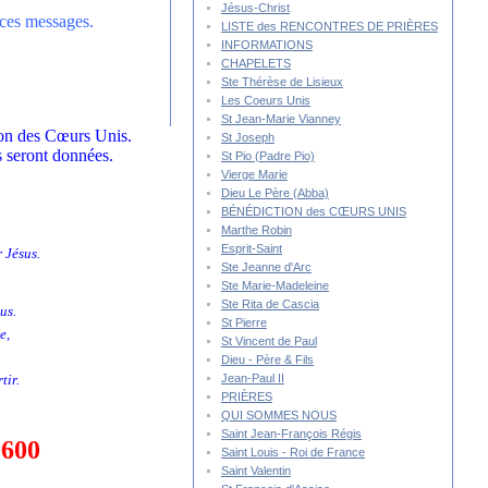
Jésus-Christ
t ces messages.
LISTE des RENCONTRES DE PRIÈRES
INFORMATIONS
CHAPELETS
Ste Thérèse de Lisieux
Les Coeurs Unis
St Jean-Marie Vianney
tion des Cœurs Unis.
St Joseph
s seront données.
St Pio (Padre Pio)
Vierge Marie
Dieu Le Père (Abba)
BÉNÉDICTION des CŒURS UNIS
Marthe Robin
Esprit-Saint
 Jésus.
Ste Jeanne d'Arc
Ste Marie-Madeleine
Ste Rita de Cascia
us.
St Pierre
e,
St Vincent de Paul
Dieu - Père & Fils
Jean-Paul II
tir.
PRIÈRES
QUI SOMMES NOUS
Saint Jean-François Régis
600
Saint Louis - Roi de France
Saint Valentin