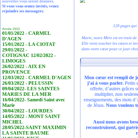
nouvelles vous seront données.
Si vous vous sentez invités, venez
rejoindre ses messagers.
120 pages qui 
Année 2022
01/01/2022 - CARMEL
Marie, notre Mère est en train de
D'AGEN
Elle vient toucher les cœurs et i
15/01/2022 - LA CIOTAT
dans votre cœur pour ce jour choi
29/01/2022 -
COTIGNAC 12/02/2022 -
LIMOGES
26/02/2022 - AIX EN
PROVENCE
12/03/2022 - CARMEL D'AGEN
Mon cœur est rempli de j
26/03/2022 - PELUSSIN
j’ai à vous parler.
Petits
09/04/2022- LES SAINTES
offerte, d’autres grâces 
MARIES DE LA MER
multiplier, non seulem
16/04/2022- Samedi Saint avec
enseignements, des mots d’A
Marie
de Jésus.
Nous voulons to
30/04/2022 - LOURDES
14/05/2022 - MONT SAINT
MICHEL
Aussi nous avons besoi
28/05/2022-SAINT MAXIMIN
reconstruisent, qui guéri
LA SAINTE BAUME
r