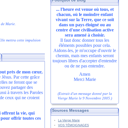
Pourquoi ce blog
... l'heure est venue où tous, et
chacun, où le moindre enfant
vivant sur la Terre, que ce soit
t de Marie.
dans un pays éloigné ou au
centre d'une civilisation active
sera amené à choisir.
Il faut donc donner tous les
Elle mettra cette impulsion
éléments possibles pour cela.
Aidons-les, je m'occupe d'ouvrir le
chemin, mais mes enfants seront
toujours libres d'accepter d'entendre
ou de ne pas entendre.
tout près de mon cœur,
Amen
 Jésus. Par cette grâce
Merci Marie
lles ne feront que se
pouvez partager des
si à travers les Paroles
(Extrait d'un message donné par la
 de ceux qui ne croient
Vierge Marie le 9 Novembre 2005.)
Sources Messages
offrent la vie, qui
pour offrir toutes ces
La Vierge Marie
VOS TÉMOIGNAGES