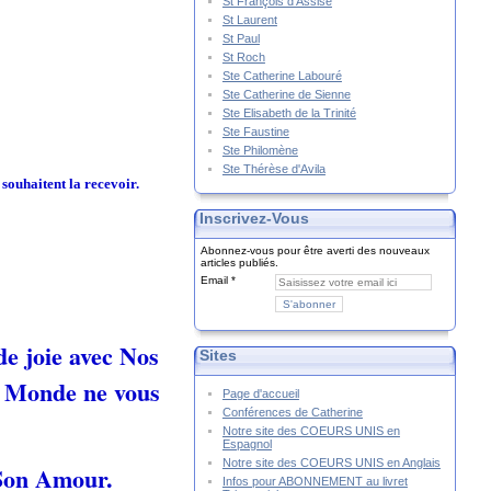
St François d'Assise
St Laurent
St Paul
St Roch
Ste Catherine Labouré
Ste Catherine de Sienne
Ste Elisabeth de la Trinité
Ste Faustine
Ste Philomène
Ste Thérèse d'Avila
souhaitent la recevoir.
Inscrivez-Vous
Abonnez-vous pour être averti des nouveaux
articles publiés.
Email
de joie avec Nos
Sites
e Monde ne vous
Page d'accueil
Conférences de Catherine
Notre site des COEURS UNIS en
Espagnol
Notre site des COEURS UNIS en Anglais
 Son Amour.
Infos pour ABONNEMENT au livret