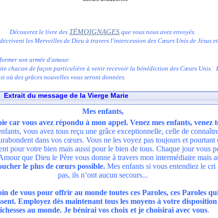
TÉMOIGNAGES
Découvrez le livre des
que vous nous avez envoyés.
décrivent les Merveilles de Dieu à travers l'intercession des Cœurs Unis de Jésus e
 former son armée d'amour.
nvite chacun de façon particulière à venir recevoir la bénédiction des Cœurs Unis. 
si où des grâces nouvelles vous seront données.
Extrait du message de la Vierge Marie
le 30 Décembre 2003
Mes enfants,
oie car vous avez répondu à mon appel. Venez mes enfants, venez 
 enfants, vous avez tous reçu une grâce exceptionnelle, celle de connaître
surabondent dans vos cœurs. Vous ne les voyez pas toujours et pourtant e
ent pour votre bien mais aussi pour le bien de tous. Chaque jour vous 
mour que Dieu le Père vous donne à travers mon intermédiaire mais aus
ucher le plus de cœurs possible.
Mes enfants si vous entendiez le cri
pas, ils n’ont aucun secours...
n de vous pour offrir au monde toutes ces Paroles, ces Paroles qui 
ssent. Employez dès maintenant tous les moyens à votre disposition 
ichesses au monde. Je bénirai vos choix et je choisirai avec vous
.