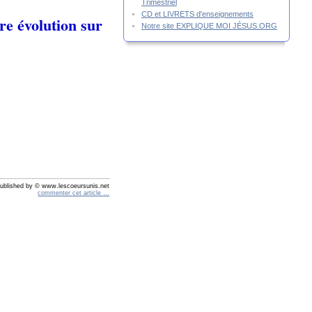
Trimestriel
CD et LIVRETS d'enseignements
re évolution sur
Notre site EXPLIQUE MOI JÉSUS.ORG
ublished by © www.lescoeursunis.net
commenter cet article
…